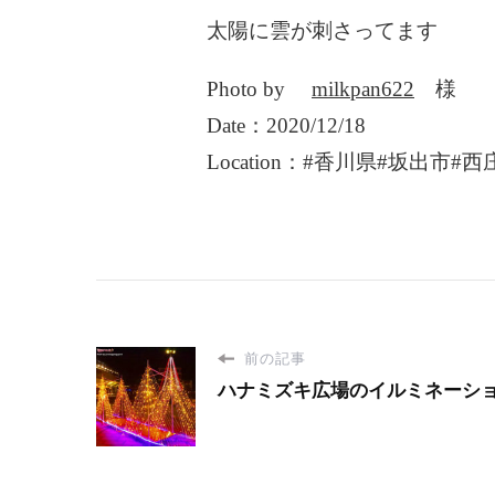
太陽に雲が刺さってます
Photo by
milkpan622
様
Date：2020/12/18
Location：#香川県#坂出市#西
前の記事
ハナミズキ広場のイルミネーシ