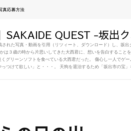
写真応募方法
SAKAIDE QUEST -坂出
稿された写真・動画を引用（リツィート、ダウンロード）し、坂出ク
かは３歳の時から片思いしてきた大西君に、想いを告白すること
良くグリーンソフトを食べている大西君だった。 傷心し一人でゲー
やっつけて欲しい」と・・・。 天狗を退治するため「坂出市の宝」
出