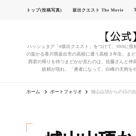
トップ(投稿写真)
坂出クエスト The Movie
【公式】
ハッシュタグ「#坂出クエスト」をつけて、SNSに投
の架かる香川県坂出市の高校に通う高校３年生。まど
西君の帰りを待つまどかが見たのは、佐藤さんと仲
妖精が現れ、「勇者になって、白峰の天狗を
ホーム
ポートフォリオ
城山山頂からの日の