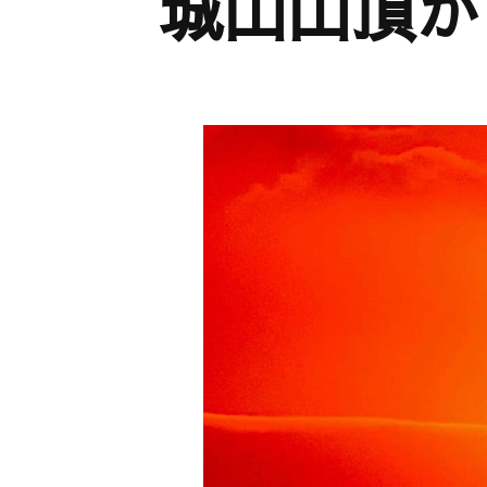
城山山頂か