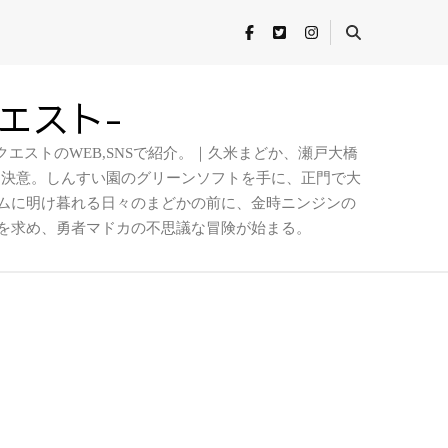
クエスト-
エストのWEB,SNSで紹介。｜久米まどか、瀬戸大橋
を決意。しんすい園のグリーンソフトを手に、正門で大
ムに明け暮れる日々のまどかの前に、金時ニンジンの
を求め、勇者マドカの不思議な冒険が始まる。