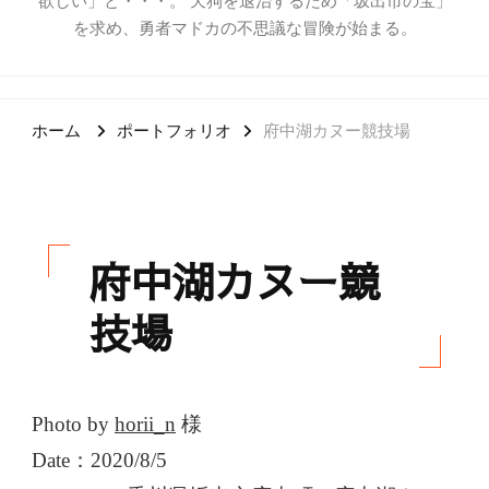
欲しい」と・・・。 天狗を退治するため「坂出市の宝」
を求め、勇者マドカの不思議な冒険が始まる。
ホーム
ポートフォリオ
府中湖カヌー競技場
府中湖カヌー競
技場
Photo by
horii_n
様
Date：2020/8/5