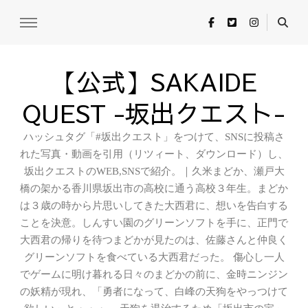
【公式】SAKAIDE
QUEST -坂出クエスト-
ハッシュタグ「#坂出クエスト」をつけて、SNSに投稿さ
れた写真・動画を引用（リツィート、ダウンロード）し、
坂出クエストのWEB,SNSで紹介。｜久米まどか、瀬戸大
橋の架かる香川県坂出市の高校に通う高校３年生。まどか
は３歳の時から片思いしてきた大西君に、想いを告白する
ことを決意。しんすい園のグリーンソフトを手に、正門で
大西君の帰りを待つまどかが見たのは、佐藤さんと仲良く
グリーンソフトを食べている大西君だった。 傷心し一人
でゲームに明け暮れる日々のまどかの前に、金時ニンジン
の妖精が現れ、「勇者になって、白峰の天狗をやっつけて