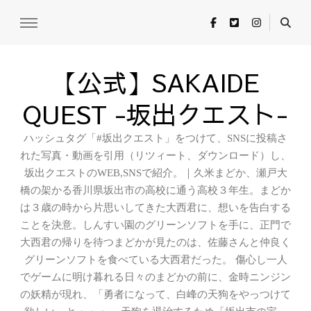
【公式】SAKAIDE
QUEST -坂出クエスト-
ハッシュタグ「#坂出クエスト」をつけて、SNSに投稿さ
れた写真・動画を引用（リツィート、ダウンロード）し、
坂出クエストのWEB,SNSで紹介。｜久米まどか、瀬戸大
橋の架かる香川県坂出市の高校に通う高校３年生。まどか
は３歳の時から片思いしてきた大西君に、想いを告白する
ことを決意。しんすい園のグリーンソフトを手に、正門で
大西君の帰りを待つまどかが見たのは、佐藤さんと仲良く
グリーンソフトを食べている大西君だった。 傷心し一人
でゲームに明け暮れる日々のまどかの前に、金時ニンジン
の妖精が現れ、「勇者になって、白峰の天狗をやっつけて