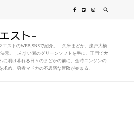
クエスト-
エストのWEB,SNSで紹介。｜久米まどか、瀬戸大橋
を決意。しんすい園のグリーンソフトを手に、正門で大
ムに明け暮れる日々のまどかの前に、金時ニンジンの
を求め、勇者マドカの不思議な冒険が始まる。