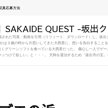
写真応募方法
SAKAIDE QUEST -坂出
稿された写真・動画を引用（リツィート、ダウンロード）し、坂出ク
かは３歳の時から片思いしてきた大西君に、想いを告白すること
良くグリーンソフトを食べている大西君だった。 傷心し一人でゲー
やっつけて欲しい」と・・・。 天狗を退治するため「坂出市の宝」