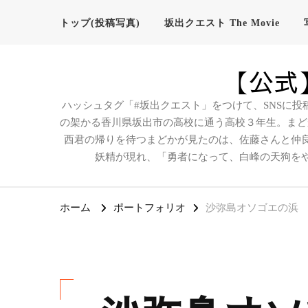
トップ(投稿写真)
坂出クエスト The Movie
【公式】
ハッシュタグ「#坂出クエスト」をつけて、SNSに投
の架かる香川県坂出市の高校に通う高校３年生。まど
西君の帰りを待つまどかが見たのは、佐藤さんと仲
妖精が現れ、「勇者になって、白峰の天狗を
ホーム
ポートフォリオ
沙弥島オソゴエの浜