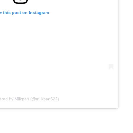
w this post on Instagram
hared by Milkpan (@milkpan622)