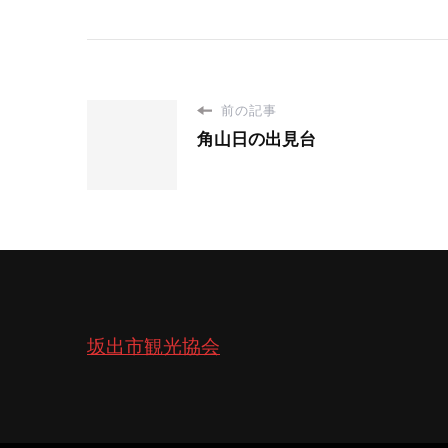
前の記事
角山日の出見台
坂出市観光協会