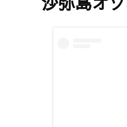
沙弥島オソ