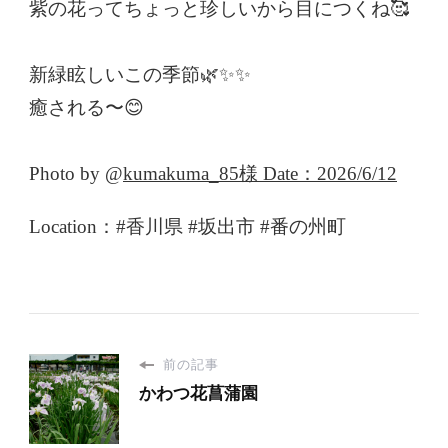
紫の花ってちょっと珍しいから目につくね🥰
新緑眩しいこの季節🌿✨✨
癒される〜😊
Photo by @
kumakuma_85様
Date：2026/6/12
Location：#香川県 #坂出市 #番の州町
前の記事
かわつ花菖蒲園