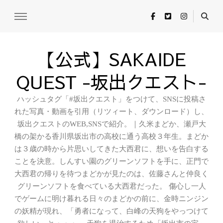
【公式】SAKAIDE
QUEST -坂出クエスト-
ハッシュタグ「#坂出クエスト」をつけて、SNSに投稿さ
れた写真・動画を引用（リツィート、ダウンロード）し、
坂出クエストのWEB,SNSで紹介。｜久米まどか、瀬戸大
橋の架かる香川県坂出市の高校に通う高校３年生。まどか
は３歳の時から片思いしてきた大西君に、想いを告白する
ことを決意。しんすい園のグリーンソフトを手に、正門で
大西君の帰りを待つまどかが見たのは、佐藤さんと仲良く
グリーンソフトを食べている大西君だった。 傷心し一人
でゲームに明け暮れる日々のまどかの前に、金時ニンジン
の妖精が現れ、「勇者になって、白峰の天狗をやっつけて