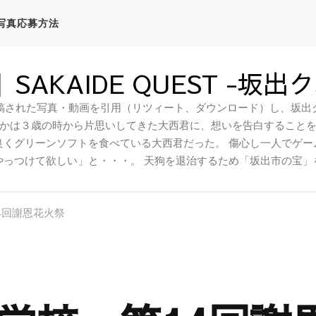
写真応募方法
SAKAIDE QUEST -坂出
稿された写真・動画を引用（リツィート、ダウンロード）し、坂出ク
かは３歳の時から片思いしてきた大西君に、想いを告白すること
良くグリーンソフトを食べている大西君だった。 傷心し一人でゲー
やっつけて欲しい」と・・・。 天狗を退治するため「坂出市の宝」
4回謝恩花火祭