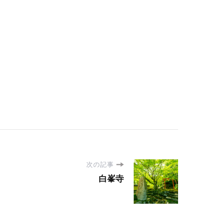
次の記事
白峯寺