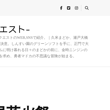
クエスト-
エストのWEB,SNSで紹介。｜久米まどか、瀬戸大橋
を決意。しんすい園のグリーンソフトを手に、正門で大
ムに明け暮れる日々のまどかの前に、金時ニンジンの
を求め、勇者マドカの不思議な冒険が始まる。