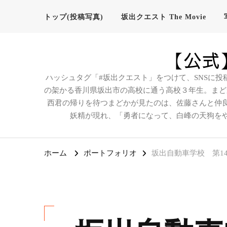
トップ(投稿写真)
坂出クエスト The Movie
【公式】
ハッシュタグ「#坂出クエスト」をつけて、SNSに投
の架かる香川県坂出市の高校に通う高校３年生。まど
西君の帰りを待つまどかが見たのは、佐藤さんと仲
妖精が現れ、「勇者になって、白峰の天狗を
ホーム
ポートフォリオ
坂出自動車学校 第1