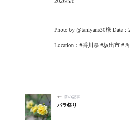
2026/5/6
Photo by @
taniyans30様
Date：2
Location：#香川県 #坂出市 
前の記事
バラ祭り