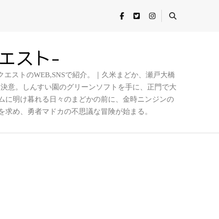
クエスト-
エストのWEB,SNSで紹介。｜久米まどか、瀬戸大橋
を決意。しんすい園のグリーンソフトを手に、正門で大
ムに明け暮れる日々のまどかの前に、金時ニンジンの
を求め、勇者マドカの不思議な冒険が始まる。