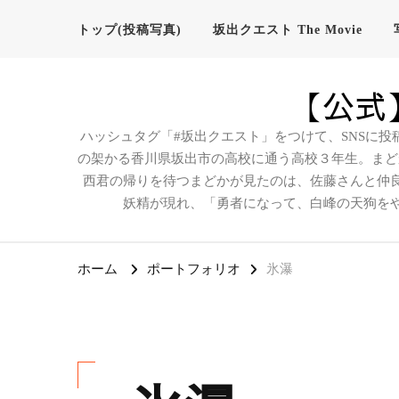
トップ(投稿写真)
坂出クエスト The Movie
【公式】
ハッシュタグ「#坂出クエスト」をつけて、SNSに投
の架かる香川県坂出市の高校に通う高校３年生。まど
西君の帰りを待つまどかが見たのは、佐藤さんと仲
妖精が現れ、「勇者になって、白峰の天狗を
ホーム
ポートフォリオ
氷瀑