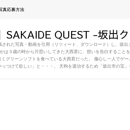
写真応募方法
SAKAIDE QUEST -坂出
稿された写真・動画を引用（リツィート、ダウンロード）し、坂出ク
かは３歳の時から片思いしてきた大西君に、想いを告白すること
良くグリーンソフトを食べている大西君だった。 傷心し一人でゲー
やっつけて欲しい」と・・・。 天狗を退治するため「坂出市の宝」