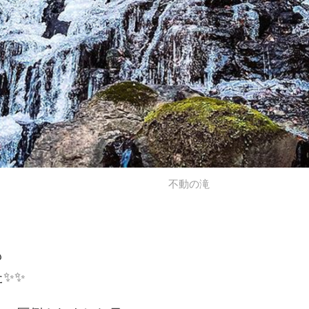
不動の滝
も
✨✨