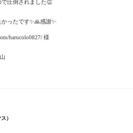
で圧倒されました👏
かったです✨🙏感謝✨
.com/harucolo0827/ 様
城山
マス）