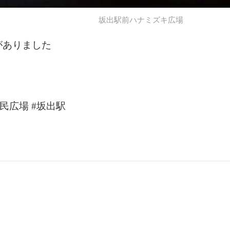
坂出駅前ハナミズキ広場
がありました
#市民広場 #坂出駅