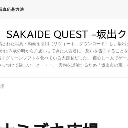
写真応募方法
SAKAIDE QUEST -坂出
稿された写真・動画を引用（リツィート、ダウンロード）し、坂出ク
かは３歳の時から片思いしてきた大西君に、想いを告白すること
良くグリーンソフトを食べている大西君だった。 傷心し一人でゲー
やっつけて欲しい」と・・・。 天狗を退治するため「坂出市の宝」
広場