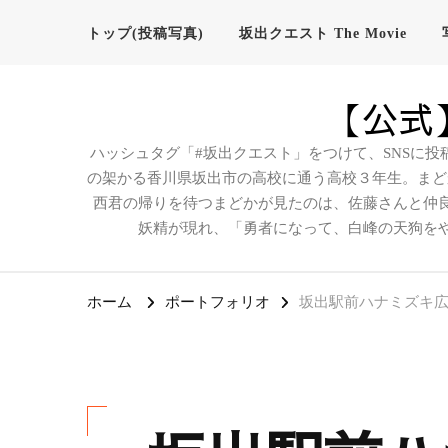
トップ(投稿写真)
坂出クエスト The Movie
【公式】
ハッシュタグ「#坂出クエスト」をつけて、SNSに投
の架かる香川県坂出市の高校に通う高校３年生。まど
西君の帰りを待つまどかが見たのは、佐藤さんと仲
妖精が現れ、「勇者になって、白峰の天狗を
ホーム
ポートフォリオ
坂出駅前ハナミズキ