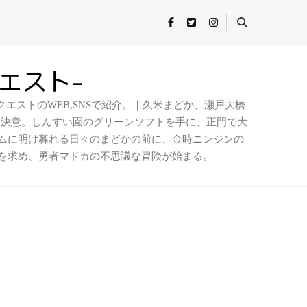
クエスト-
エストのWEB,SNSで紹介。｜久米まどか、瀬戸大橋
を決意。しんすい園のグリーンソフトを手に、正門で大
ムに明け暮れる日々のまどかの前に、金時ニンジンの
を求め、勇者マドカの不思議な冒険が始まる。